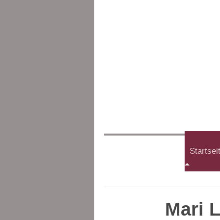
Startsei
Mari L